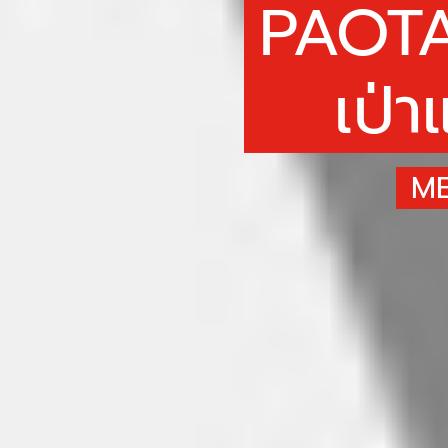
PAOT
เป่า
ME