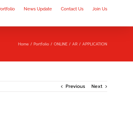
ortfolio
News Update
Contact Us
Join Us
Home
Portfolio
ONLINE
AR / APPLICATION
Previous
Next