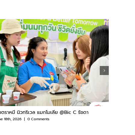
ตราหมี นิวทริเวล แมกโมเลีย @Bic C รัชดา
CHAIYO C
ne 18th, 2026
|
0 Comments
May 21st, 2